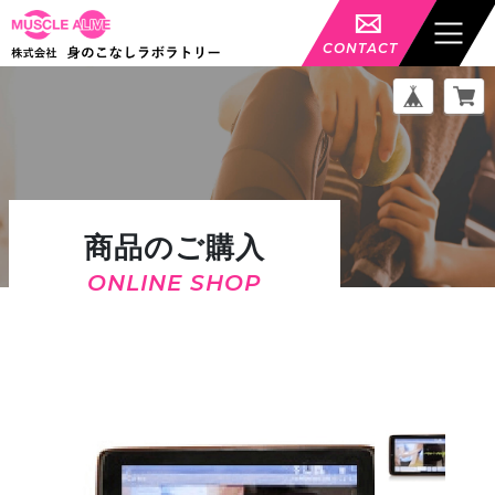
フ
ル
CONTACT
ス
ペ
ッ
ク
ア
プ
リ
専
用
商品のご購入
タ
ブ
ONLINE SHOP
レ
ッ
ト
Amazon
FIRE
７
※
新
型
へ
の