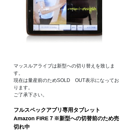
切
替
前
の
た
め
売
切
れ
中
マッスルアライブは新型への切り替えを致しま
す。
現在は量産前のためSOLD OUT表示になってお
ります。
ご了承下さい。
フルスペックアプリ専用タブレット
Amazon FIRE７※新型への切替前のため売
切れ中